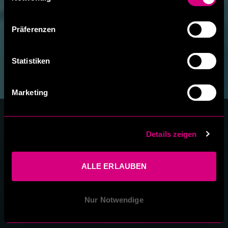
Präferenzen
Statistiken
Marketing
BOULDERCENTER
Details zeigen
GERSTHOFEN – INDOOR
ALLE ERLAUBEN
BOULDERN &
BOULDERHALLE BEI
Nur Notwendige
AUGSBURG