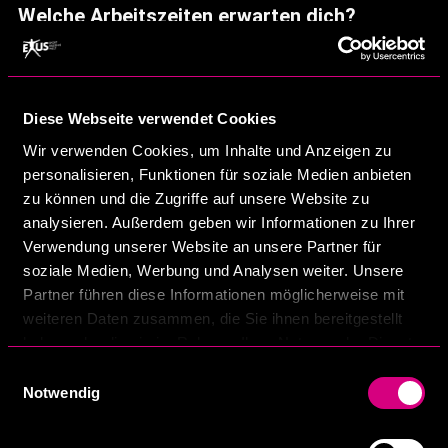
Welche Arbeitszeiten erwarten dich?
Arbeitszeiten nach Absprache und
Dringlichkeit
Entlohnung:
Diese Webseite verwendet Cookies
Wir verwenden Cookies, um Inhalte und Anzeigen zu
30€ / Stunde
personalisieren, Funktionen für soziale Medien anbieten
Besondere Benefits:
zu können und die Zugriffe auf unsere Website zu
analysieren. Außerdem geben wir Informationen zu Ihrer
Leistungsorientierte Extraleistungen
Verwendung unserer Website an unsere Partner für
Regelmäßige Teamevents, Ausflüge
soziale Medien, Werbung und Analysen weiter. Unsere
und Feiern
Partner führen diese Informationen möglicherweise mit
weiteren Daten zusammen, die Sie ihnen bereitgestellt
Junges, engagiertes Team mit flachen
haben oder die sie im Rahmen Ihrer Nutzung der Dienste
Hierarchien
gesammelt haben.
Einwilligungsauswahl
Notwendig
Job und maximale Freiheit: flexible
Arbeitszeiten via App von dir buchbar